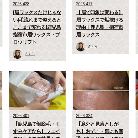
2026.428
2026.417
[眉ワックスだけじゃな
【眉で印象は変わる】
い]毛流れまで整えると
眉ワックスで垢抜ける
ここまで変わる|鹿児島
理由｜鹿児島・指宿市
指宿市眉ワックス・ブ
眉ワックス
ロウリフト
さくら
さくら
2026.401
2026.324
【鹿児島で顔脱毛・く
【意外と見落としが
すみケアなら】フェイ
ち】おでこ・顔にも産