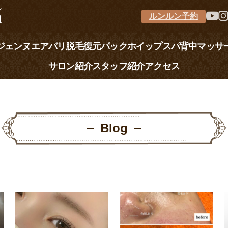
ルンルン予約
ジェンヌ
エアバリ
脱毛
復元パック
ホイップスパ
背中マッサ
サロン紹介
スタッフ紹介
アクセス
Blog