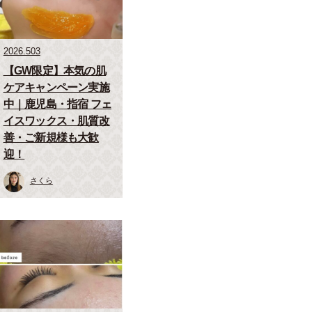
2026.503
【GW限定】本気の肌
ケアキャンペーン実施
中｜鹿児島・指宿 フェ
イスワックス・肌質改
善・ご新規様も大歓
迎！
さくら