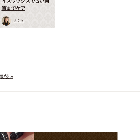
イスワックスで古い角
質までケア
さくら
最後 »