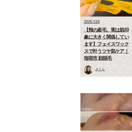
2026.518
【頬の産毛、実は肌印
象に大きく関係してい
ます】フェイスワック
スで叶うツヤ肌ケア｜
指宿市 顔脱毛
さくら