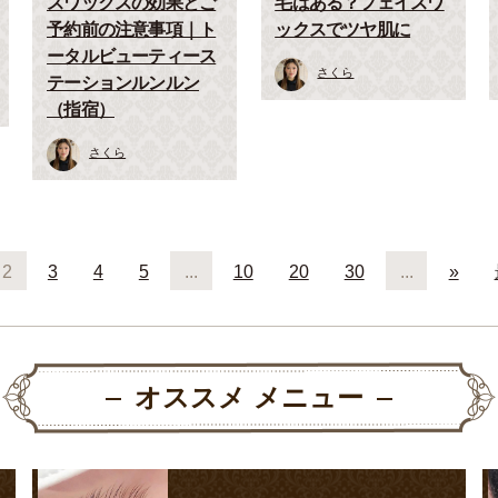
スワックスの効果とご
毛はある？フェイスワ
予約前の注意事項｜ト
ックスでツヤ肌に
ータルビューティース
さくら
テーションルンルン
（指宿）
さくら
2
3
4
5
...
10
20
30
...
»
オススメ メニュー