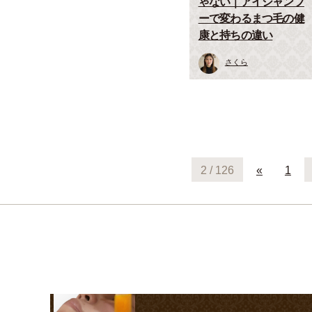
ゃない｜アイシャンプ
ーで変わるまつ毛の健
康と持ちの違い
さくら
2 / 126
«
1