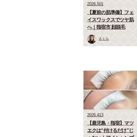
2026.501
【夏前の肌準備】フェ
イスワックスでツヤ肌
へ｜指宿市 顔脱毛
さくら
2026.413
【鹿児島・指宿】マツ
エクは“付けるだけ”じ