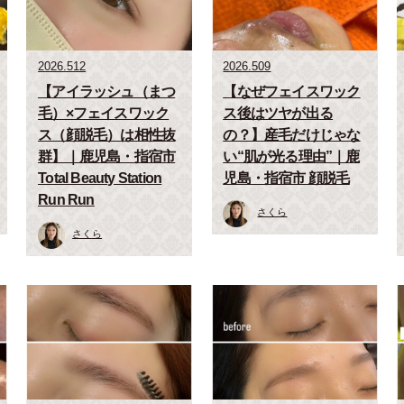
2026.512
2026.509
【アイラッシュ（まつ
【なぜフェイスワック
毛）×フェイスワック
ス後はツヤが出る
ス（顔脱毛）は相性抜
の？】産毛だけじゃな
群】｜鹿児島・指宿市
い“肌が光る理由”｜鹿
Total Beauty Station
児島・指宿市 顔脱毛
Run Run
さくら
さくら