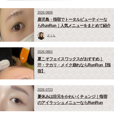
2026.0805
鹿児島・指宿でトータルビューティーな
らRunRun｜人気メニューをまとめて紹介
さくら
2026.0801
夏こそフェイスワックスがおすすめ｜
汗・テカリ・メイク崩れならRunRun【指
宿】
2026.0723
夏休みは目元をかわいくチェンジ｜指宿
のアイラッシュメニューならRunRun