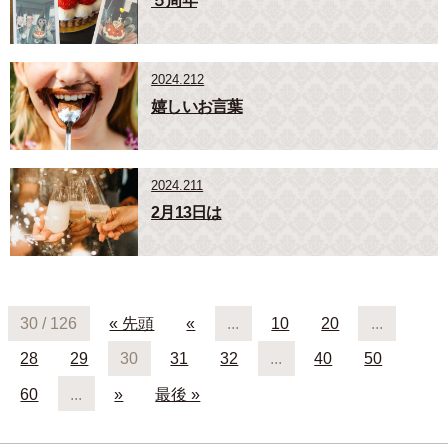
５周年
2024.212
嬉しいお言葉
2024.211
2月13日は
30 / 126
« 先頭
«
...
10
20
...
28
29
30
31
32
...
40
50
60
...
»
最後 »