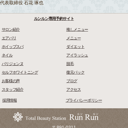
代表取締役 石花 琢也
ルンルン専用予約サイト
サロン紹介
推しメニュー
エアバリ
メニュー
ホイップスパ
ダイエット
ネイル
アイラッシュ
パリジェンヌ
脱毛
セルフホワイトニング
復元パック
お客様の声
ブログ
スタッフ紹介
アクセス
採用情報
プライバシーポリシー
〒891-0311