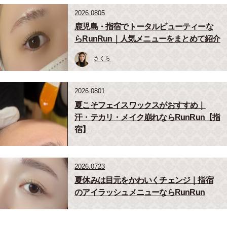
2026.0805
鹿児島・指宿でトータルビューティーな
らRunRun｜人気メニューをまとめて紹介
さくら
2026.0801
夏こそフェイスワックスがおすすめ｜
汗・テカリ・メイク崩れならRunRun【指
宿】
2026.0723
夏休みは目元をかわいくチェンジ｜指宿
のアイラッシュメニューならRunRun