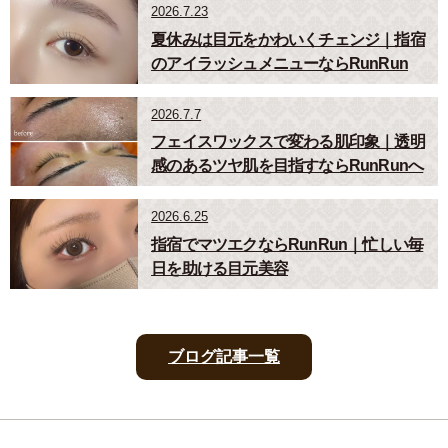
2026.7.23
夏休みは目元をかわいくチェンジ｜指宿
のアイラッシュメニューならRunRun
2026.7.7
フェイスワックスで変わる肌印象｜透明
感のあるツヤ肌を目指すならRunRunへ
2026.6.25
指宿でマツエクならRunRun｜忙しい毎
日を助ける目元美容
ブログ記事一覧