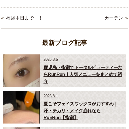
«
福袋本日まで！！
カーテン
»
最新ブログ記事
2026.8.5
鹿児島・指宿でトータルビューティーな
らRunRun｜人気メニューをまとめて紹
介
2026.8.1
夏こそフェイスワックスがおすすめ｜
汗・テカリ・メイク崩れなら
RunRun【指宿】