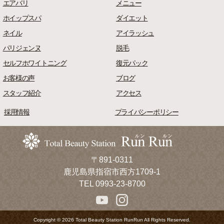
エアバリ
メニュー
ホイップスパ
ダイエット
ネイル
アイラッシュ
パリジェンヌ
脱毛
セルフホワイトニング
復元パック
お客様の声
ブログ
スタッフ紹介
アクセス
採用情報
プライバシーポリシー
〒891-0311
鹿児島県指宿市西方1709-1
TEL 0993-23-8700
Copyright © 2026 Total Beauty Station RunRun All Rights Reserved.