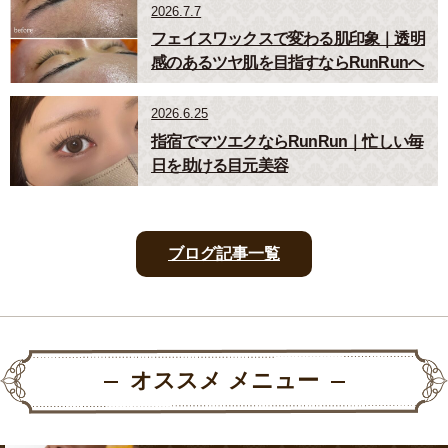
2026.7.7
フェイスワックスで変わる肌印象｜透明
感のあるツヤ肌を目指すならRunRunへ
2026.6.25
指宿でマツエクならRunRun｜忙しい毎
日を助ける目元美容
ブログ記事一覧
オススメ メニュー