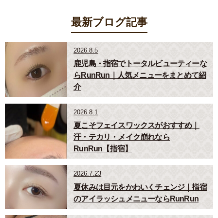
最新ブログ記事
2026.8.5
鹿児島・指宿でトータルビューティーな
らRunRun｜人気メニューをまとめて紹
介
2026.8.1
夏こそフェイスワックスがおすすめ｜
汗・テカリ・メイク崩れなら
RunRun【指宿】
2026.7.23
夏休みは目元をかわいくチェンジ｜指宿
のアイラッシュメニューならRunRun