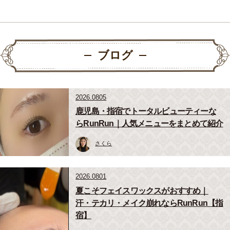
ブログ
2026.0805
鹿児島・指宿でトータルビューティーな
らRunRun｜人気メニューをまとめて紹介
さくら
2026.0801
夏こそフェイスワックスがおすすめ｜
汗・テカリ・メイク崩れならRunRun【指
宿】