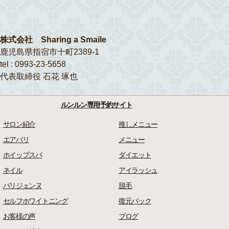
株式会社 Sharing a Smaile
鹿児島県指宿市十町2389-1
tel : 0993-23-5658
代表取締役 石花 琢也
ルンルン専用予約サイト
サロン紹介
推しメニュー
エアバリ
メニュー
ホイップスパ
ダイエット
ネイル
アイラッシュ
パリジェンヌ
脱毛
セルフホワイトニング
復元パック
お客様の声
ブログ