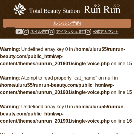
ルンルン予約
ネイル専門
アイラッシュ専門
公式アカウント
Warning
: Undefined array key 0 in
/home/uluru55/runrun-
beauty.com/public_html/wp-
content/themes/runrun_201901/single-voice.php
on line
15
Warning
: Attempt to read property "cat_name" on null in
/home/uluru55/runrun-beauty.com/public_html/wp-
content/themes/runrun_201901/single-voice.php
on line
15
Warning
: Undefined array key 0 in
/home/uluru55/runrun-
beauty.com/public_html/wp-
content/themes/runrun_201901/single-voice.php
on line
16