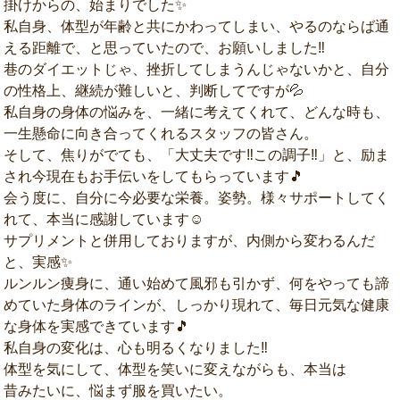
掛けからの、始まりでした✨
私自身、体型が年齢と共にかわってしまい、やるのならば通
える距離で、と思っていたので、お願いしました‼️
巷のダイエットじゃ、挫折してしまうんじゃないかと、自分
の性格上、継続が難しいと、判断してですが💦
私自身の身体の悩みを、一緒に考えてくれて、どんな時も、
一生懸命に向き合ってくれるスタッフの皆さん。
そして、焦りがでても、「大丈夫です‼️この調子‼️」と、励ま
され今現在もお手伝いをしてもらっています🎵
会う度に、自分に今必要な栄養。姿勢。様々サポートしてく
れて、本当に感謝しています☺️
サプリメントと併用しておりますが、内側から変わるんだ
と、実感✨
ルンルン痩身に、通い始めて風邪も引かず、何をやっても諦
めていた身体のラインが、しっかり現れて、毎日元気な健康
な身体を実感できています🎵
私自身の変化は、心も明るくなりました‼️
体型を気にして、体型を笑いに変えながらも、本当は
昔みたいに、悩まず服を買いたい。