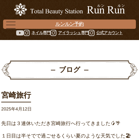
ルンルン予約
ネイル専門
アイラッシュ専門
公式アカウント
ブログ
宮崎旅行
2025年4月12日
先日は３連休いただき宮崎旅行へ行ってきました🥭🌴
１日目は半そでで過ごせるくらい夏のような天気でした🏖️