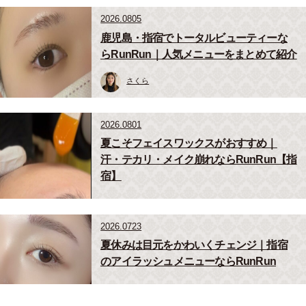
2026.0805
鹿児島・指宿でトータルビューティーな
らRunRun｜人気メニューをまとめて紹介
さくら
2026.0801
夏こそフェイスワックスがおすすめ｜
汗・テカリ・メイク崩れならRunRun【指
宿】
2026.0723
夏休みは目元をかわいくチェンジ｜指宿
のアイラッシュメニューならRunRun