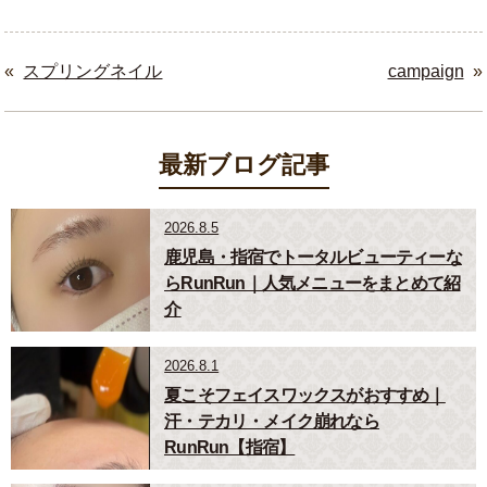
«
スプリングネイル
campaign
»
最新ブログ記事
2026.8.5
鹿児島・指宿でトータルビューティーな
らRunRun｜人気メニューをまとめて紹
介
2026.8.1
夏こそフェイスワックスがおすすめ｜
汗・テカリ・メイク崩れなら
RunRun【指宿】