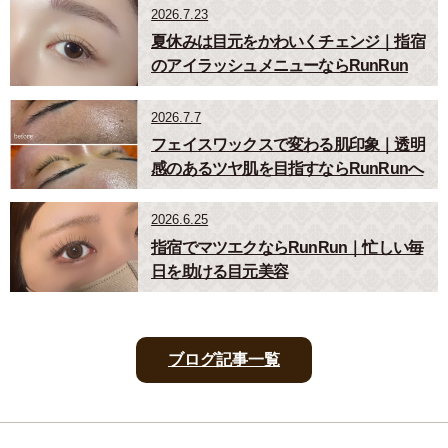
2026.7.23
夏休みは目元をかわいくチェンジ｜指宿
のアイラッシュメニューならRunRun
2026.7.7
フェイスワックスで変わる肌印象｜透明
感のあるツヤ肌を目指すならRunRunへ
2026.6.25
指宿でマツエクならRunRun｜忙しい毎
日を助ける目元美容
ブログ記事一覧