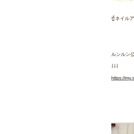
☝ネイル
ルンルン公
⇩⇩⇩
https://m