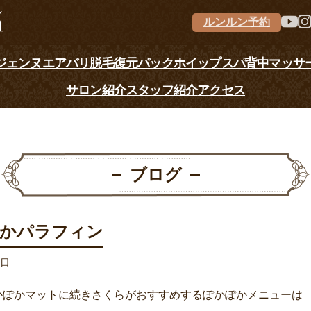
ルンルン予約
ジェンヌ
エアバリ
脱毛
復元パック
ホイップスパ
背中マッサ
サロン紹介
スタッフ紹介
アクセス
ブログ
かパラフィン
8日
かぽかマットに続きさくらがおすすめするぽかぽかメニューは