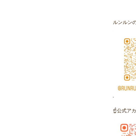
ルンルンの
☝公式ア