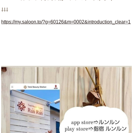
⇩⇩⇩
https://my.saloon.to/?g=60126&m=0002&introduction_clea
r=1