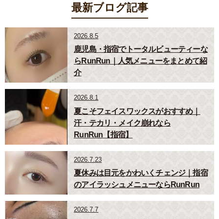
最新ブログ記事
2026.8.5
鹿児島・指宿でトータルビューティーな
らRunRun｜人気メニューをまとめて紹
介
2026.8.1
夏こそフェイスワックスがおすすめ｜
汗・テカリ・メイク崩れなら
RunRun【指宿】
2026.7.23
夏休みは目元をかわいくチェンジ｜指宿
のアイラッシュメニューならRunRun
2026.7.7