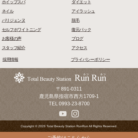
ホイップスパ
ダイエット
ネイル
アイラッシュ
パリジェンヌ
脱毛
セルフホワイトニング
復元パック
お客様の声
ブログ
スタッフ紹介
アクセス
採用情報
プライバシーポリシー
〒891-0311
鹿児島県指宿市西方1709-1
TEL 0993-23-8700
Copyright © 2026 Total Beauty Station RunRun All Rights Reserved.
ご予約は
こちらから