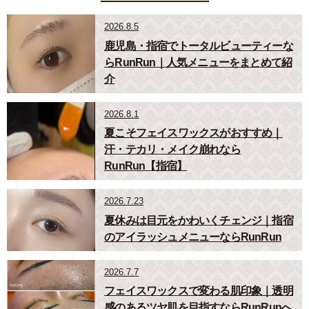
2026.8.5
鹿児島・指宿でトータルビューティーな
らRunRun｜人気メニューをまとめて紹
介
2026.8.1
夏こそフェイスワックスがおすすめ｜
汗・テカリ・メイク崩れなら
RunRun【指宿】
2026.7.23
夏休みは目元をかわいくチェンジ｜指宿
のアイラッシュメニューならRunRun
2026.7.7
フェイスワックスで変わる肌印象｜透明
感のあるツヤ肌を目指すならRunRunへ