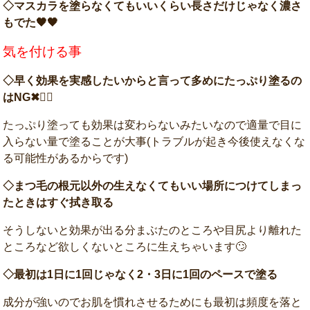
◇マスカラを塗らなくてもいいくらい長さだけじゃなく濃さ
もでた🖤🖤
気を付ける事
◇早く効果を実感したいからと言って多めにたっぷり塗るの
はNG✖🙅‍♀️
たっぷり塗っても効果は変わらないみたいなので適量で目に
入らない量で塗ることが大事(トラブルが起き今後使えなくな
る可能性があるからです)
◇まつ毛の根元以外の生えなくてもいい場所につけてしまっ
たときはすぐ拭き取る
そうしないと効果が出る分まぶたのところや目尻より離れた
ところなど欲しくないところに生えちゃいます🙄
◇最初は1日に1回じゃなく2・3日に1回のペースで塗る
成分が強いのでお肌を慣れさせるためにも最初は頻度を落と