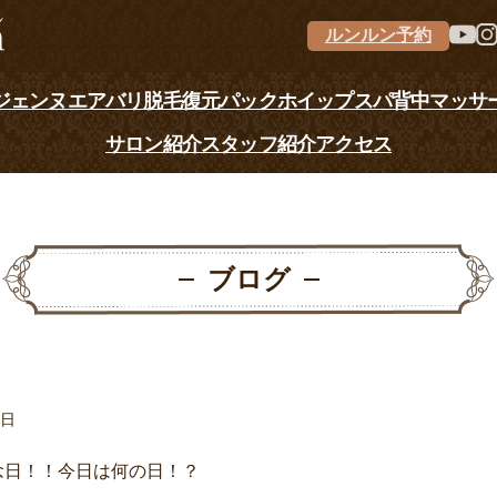
ルンルン予約
ジェンヌ
エアバリ
脱毛
復元パック
ホイップスパ
背中マッサ
サロン紹介
スタッフ紹介
アクセス
ブログ
8日
念日！！今日は何の日！？