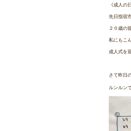
《成人の
先日指宿市
２０歳の
私にもこん
成人式を迎
さて昨日
ルンルン