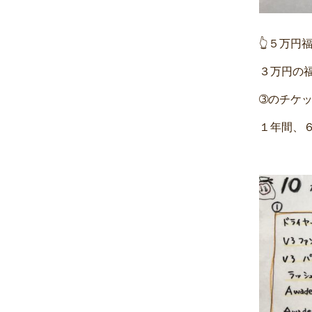
👆５万円
３万円の
➂のチケ
１年間、６