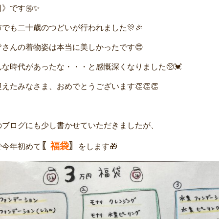
日》です㊗✨
でも二十歳のつどいが行われました🎊🎉
皆さんの着物姿は本当に美しかったです😍
な時代があったな・・・と感慨深くなりました🥺💓
えたみなさま、おめでとうございます👏👏👏
のブログにも少し書かせていただきましたが、
〖
福袋
〗
で今年初めて
をします🎁