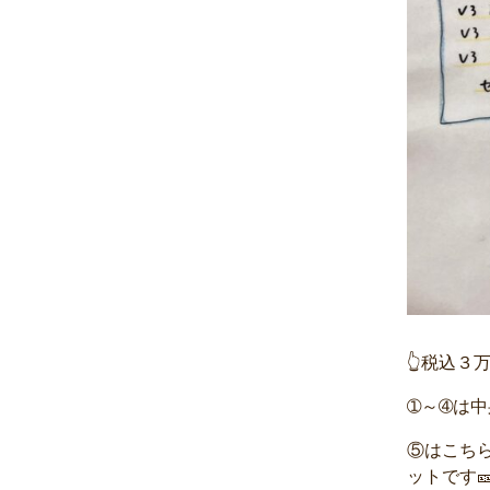
👆税込３
➀～➃は
⑤はこち
ットです