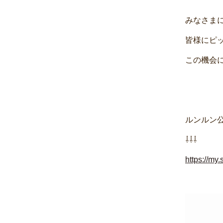
みなさまに
皆様にピッ
この機会
ルンルン公
⇩⇩⇩
https://m