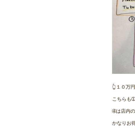
👆１０万円
こちらも
➃は店内
かなりお得