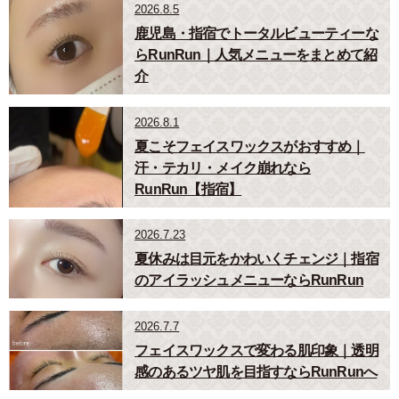
2026.8.5
鹿児島・指宿でトータルビューティーな
らRunRun｜人気メニューをまとめて紹
介
2026.8.1
夏こそフェイスワックスがおすすめ｜
汗・テカリ・メイク崩れなら
RunRun【指宿】
2026.7.23
夏休みは目元をかわいくチェンジ｜指宿
のアイラッシュメニューならRunRun
2026.7.7
フェイスワックスで変わる肌印象｜透明
感のあるツヤ肌を目指すならRunRunへ