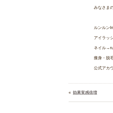
みなさま
ルンルンI
アイラッシュ
ネイル→run
痩身・脱毛→r
公式アカウン
«
効果実感倍増