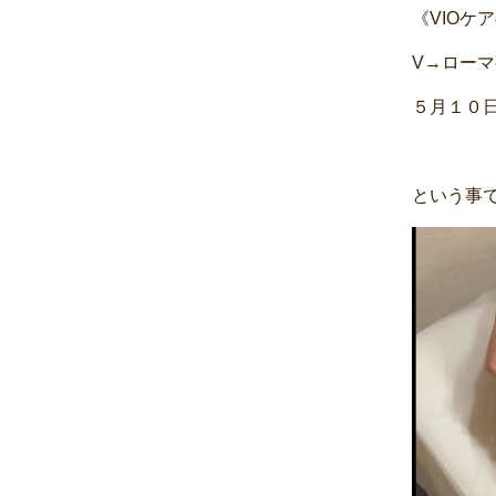
《VIOケ
V→ロー
５月１０日
という事で