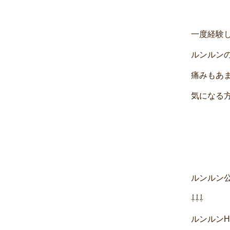
一度経験し
ルンルン
痛みもあ
気になる方
ルンルン
⇩⇩⇩
ルンルン