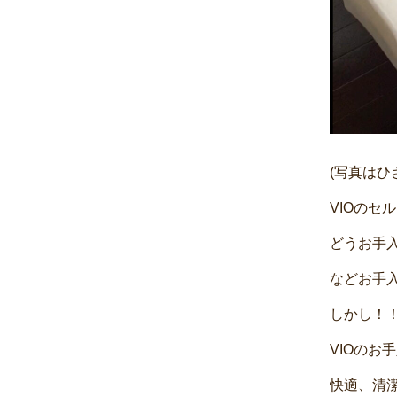
(写真はひ
VIOのセ
どうお手
などお手入
しかし！
VIOのお
快適、清潔