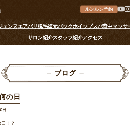
ルンルン予約
ジェンヌ
エアバリ
脱毛
復元パック
ホイップスパ
背中マッサ
サロン紹介
スタッフ紹介
アクセス
ブログ
何の日
10日
の日！？