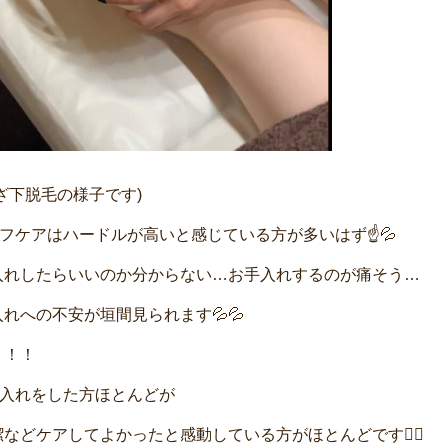
ざ下脱毛の様子です)
ルフケアはハードルが高いと感じている方が多いはず☝💦
入れしたらいいのか分からない…お手入れするのが痛そう…
れへの不安が垣間見られます💦💦
！！！
手入れをした方ほとんどが
などケアしてよかったと感動している方がほとんどです🙆‍♀️