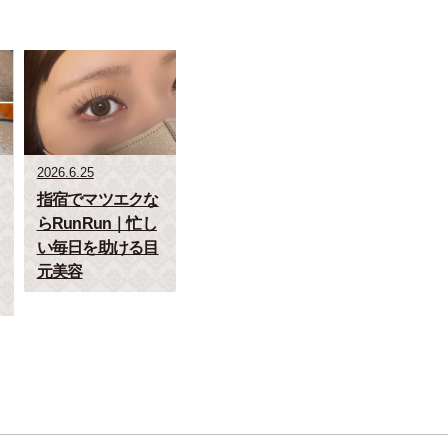
2026.6.25
指宿でマツエクな
らRunRun｜忙し
い毎日を助ける目
元美容