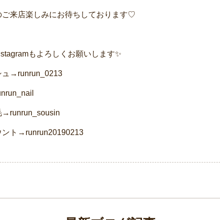
のご来店楽しみにお待ちしております♡
nstagramもよろしくお願いします✨
→runrun_0213
run_nail
unrun_sousin
ト→runrun20190213