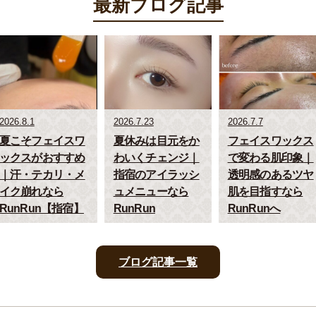
最新ブログ記事
2026.8.1
2026.7.23
2026.7.7
夏こそフェイスワ
夏休みは目元をか
フェイスワックス
ックスがおすすめ
わいくチェンジ｜
で変わる肌印象｜
｜汗・テカリ・メ
指宿のアイラッシ
透明感のあるツヤ
イク崩れなら
ュメニューなら
肌を目指すなら
RunRun【指宿】
RunRun
RunRunへ
ブログ記事一覧