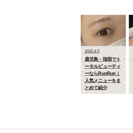
2026.8.5
鹿児島・指宿でト
ータルビューティ
ーならRunRun｜
人気メニューをま
とめて紹介