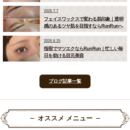
2026.7.7
フェイスワックスで変わる肌印象｜透明
感のあるツヤ肌を目指すならRunRunへ
2026.6.25
指宿でマツエクならRunRun｜忙しい毎
日を助ける目元美容
ブログ記事一覧
オススメ メニュー