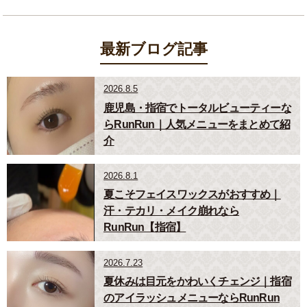
最新ブログ記事
2026.8.5
鹿児島・指宿でトータルビューティーな
らRunRun｜人気メニューをまとめて紹
介
2026.8.1
夏こそフェイスワックスがおすすめ｜
汗・テカリ・メイク崩れなら
RunRun【指宿】
2026.7.23
夏休みは目元をかわいくチェンジ｜指宿
のアイラッシュメニューならRunRun