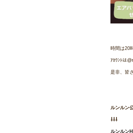
時間は20
ｱｶｳﾝﾄは@
是非、皆さ
ルンルン
⇩⇩⇩
ルンルン