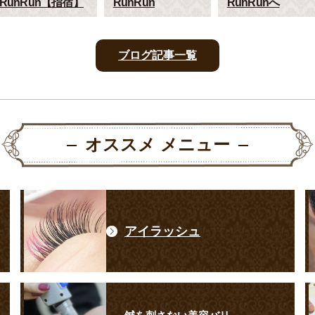
RunRun【指宿】
RunRun
RunRunへ
ブログ記事一覧
オススメ メニュー
アイラッシュ