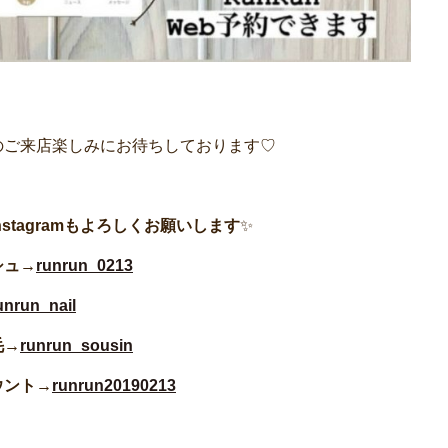
のご来店楽しみにお待ちしております♡
nstagramもよろしくお願いします
✨
シュ→
runrun_0213
unrun_nail
毛→
runrun_sousin
ウント→
runrun20190213