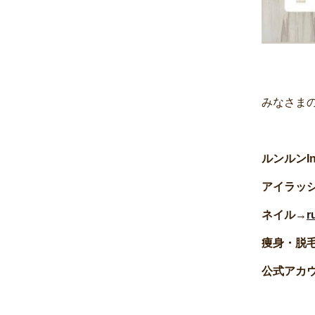
みなさま
ルンルンI
アイラッ
ネイル→
r
痩身・脱
公式アカ