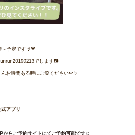
時～予定です🐰💗
runrun20190213でします📷
んお時間ある時にご覧ください👀✨
公式アプリ
HPからご予約サイトにてご予約可能です☺