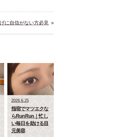
げに自信がない方必見
»
2026.6.25
指宿でマツエクな
らRunRun｜忙し
い毎日を助ける目
元美容