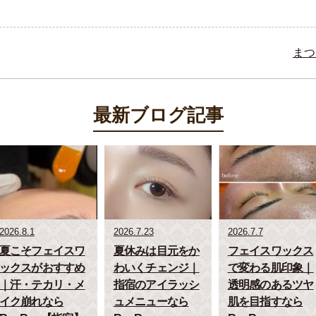
まつ
最新ブログ記事
2026.8.1
2026.7.23
2026.7.7
夏こそフェイスワ
夏休みは目元をか
フェイスワックス
ックスがおすすめ
わいくチェンジ｜
で変わる肌印象｜
｜汗・テカリ・メ
指宿のアイラッシ
透明感のあるツヤ
イク崩れなら
ュメニューなら
肌を目指すなら