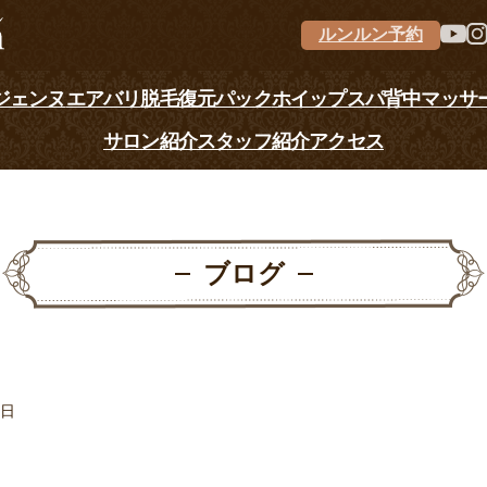
ルンルン予約
ジェンヌ
エアバリ
脱毛
復元パック
ホイップスパ
背中マッサ
サロン紹介
スタッフ紹介
アクセス
ブログ
4日
