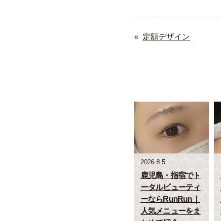
«
定額デザイン
2026.8.5
鹿児島・指宿でト
ータルビューティ
ーならRunRun｜
人気メニューをま