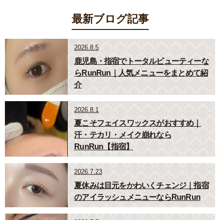
最新ブログ記事
2026.8.5
鹿児島・指宿でトータルビューティーな
らRunRun｜人気メニューをまとめて紹
介
2026.8.1
夏こそフェイスワックスがおすすめ｜
汗・テカリ・メイク崩れなら
RunRun【指宿】
2026.7.23
夏休みは目元をかわいくチェンジ｜指宿
のアイラッシュメニューならRunRun