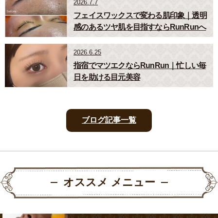
2026.7.7
フェイスワックスで変わる肌印象｜透明
感のあるツヤ肌を目指すならRunRunへ
2026.6.25
指宿でマツエクならRunRun｜忙しい毎
日を助ける目元美容
ブログ記事一覧
オススメ メニュー