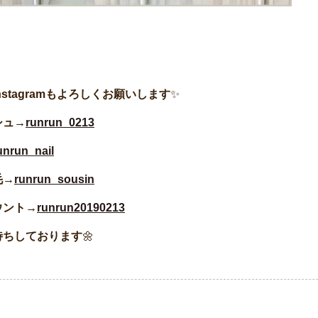
nstagramもよろしくお願いします
✨
シュ→
runrun_0213
unrun_nail
毛→
runrun_sousin
ウント→
runrun20190213
待ちしております
🌼