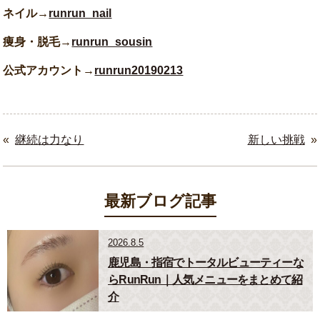
ネイル→
runrun_nail
痩身・脱毛→
runrun_sousin
公式アカウント→
runrun20190213
«
継続は力なり
新しい挑戦
»
最新ブログ記事
2026.8.5
鹿児島・指宿でトータルビューティーな
らRunRun｜人気メニューをまとめて紹
介