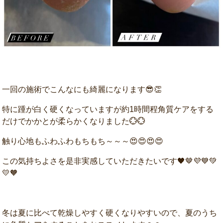
一回の施術でこんなにも綺麗になります😎👏
特に踵が白く硬くなっていますが約1時間程角質ケアをする
だけでかかとが柔らかくなりました💮💮
触り心地もふわふわもちもち～～～😍😍😍😍
この気持ちよさを是非実感していただきたいです🖤🤎💜💙💚
💛🧡
冬は夏に比べて乾燥しやすく硬くなりやすいので、夏のうち