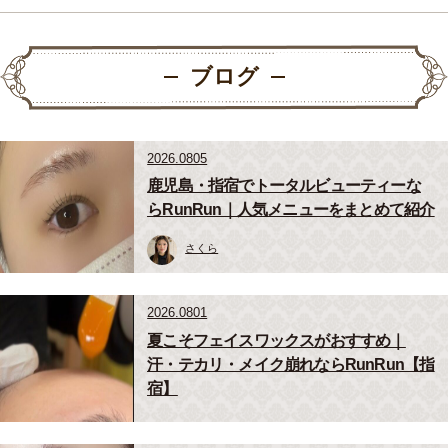
ブログ
2026.0805
鹿児島・指宿でトータルビューティーな
らRunRun｜人気メニューをまとめて紹介
さくら
2026.0801
夏こそフェイスワックスがおすすめ｜
汗・テカリ・メイク崩れならRunRun【指
宿】