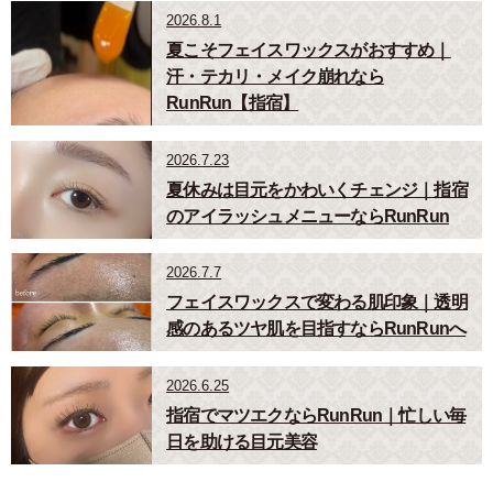
2026.8.1
夏こそフェイスワックスがおすすめ｜
汗・テカリ・メイク崩れなら
RunRun【指宿】
2026.7.23
夏休みは目元をかわいくチェンジ｜指宿
のアイラッシュメニューならRunRun
2026.7.7
フェイスワックスで変わる肌印象｜透明
感のあるツヤ肌を目指すならRunRunへ
2026.6.25
指宿でマツエクならRunRun｜忙しい毎
日を助ける目元美容