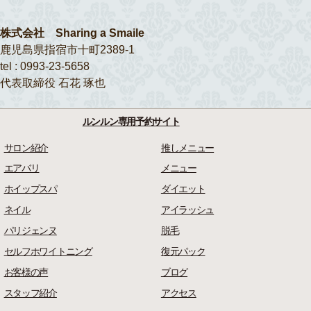
株式会社 Sharing a Smaile
鹿児島県指宿市十町2389-1
tel : 0993-23-5658
代表取締役 石花 琢也
ルンルン専用予約サイト
サロン紹介
推しメニュー
エアバリ
メニュー
ホイップスパ
ダイエット
ネイル
アイラッシュ
パリジェンヌ
脱毛
セルフホワイトニング
復元パック
お客様の声
ブログ
スタッフ紹介
アクセス