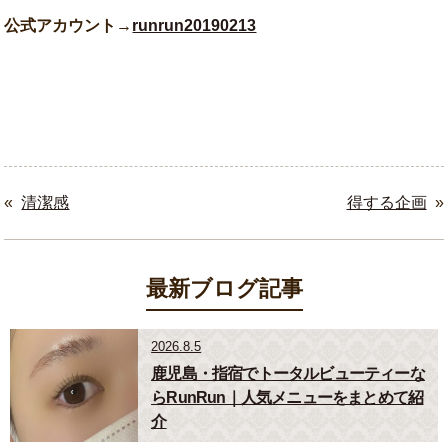
公式アカウント→
runrun20190213
«
清潔感
得する企画
»
最新ブログ記事
2026.8.5
鹿児島・指宿でトータルビューティーな
らRunRun｜人気メニューをまとめて紹
介