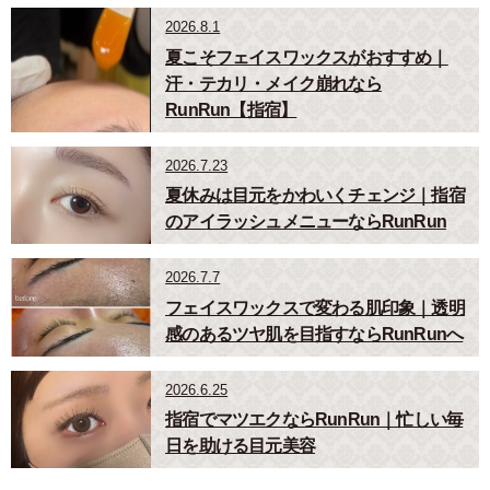
2026.8.1
夏こそフェイスワックスがおすすめ｜
汗・テカリ・メイク崩れなら
RunRun【指宿】
2026.7.23
夏休みは目元をかわいくチェンジ｜指宿
のアイラッシュメニューならRunRun
2026.7.7
フェイスワックスで変わる肌印象｜透明
感のあるツヤ肌を目指すならRunRunへ
2026.6.25
指宿でマツエクならRunRun｜忙しい毎
日を助ける目元美容