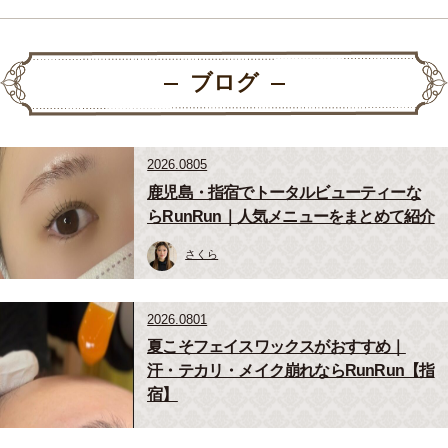
ブログ
2026.0805
鹿児島・指宿でトータルビューティーな
らRunRun｜人気メニューをまとめて紹介
さくら
2026.0801
夏こそフェイスワックスがおすすめ｜
汗・テカリ・メイク崩れならRunRun【指
宿】