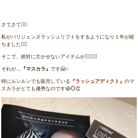
さてさて☝🏻
私がパリジェンヌラッシュリフトをするようになり１年が経
ちました💁‍♀️
そこで、絶対に欠かせないアイテムが☝🏻☝🏻
それが…
『マスカラ』
です🤗✨
特にルンルンでも販売している
『ラッシュアディクト』
のマ
スカラがとても優秀なのです😆💮👏