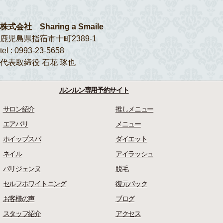
株式会社 Sharing a Smaile
鹿児島県指宿市十町2389-1
tel : 0993-23-5658
代表取締役 石花 琢也
ルンルン専用予約サイト
サロン紹介
推しメニュー
エアバリ
メニュー
ホイップスパ
ダイエット
ネイル
アイラッシュ
パリジェンヌ
脱毛
セルフホワイトニング
復元パック
お客様の声
ブログ
スタッフ紹介
アクセス