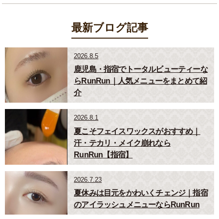
最新ブログ記事
2026.8.5
鹿児島・指宿でトータルビューティーな
らRunRun｜人気メニューをまとめて紹
介
2026.8.1
夏こそフェイスワックスがおすすめ｜
汗・テカリ・メイク崩れなら
RunRun【指宿】
2026.7.23
夏休みは目元をかわいくチェンジ｜指宿
のアイラッシュメニューならRunRun