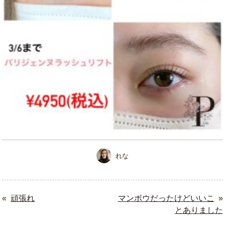
れな
«
頑張れ
マンボウだったけどいいこ
»
とありました