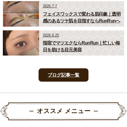
2026.7.7
フェイスワックスで変わる肌印象｜透明
感のあるツヤ肌を目指すならRunRunへ
2026.6.25
指宿でマツエクならRunRun｜忙しい毎
日を助ける目元美容
ブログ記事一覧
オススメ メニュー