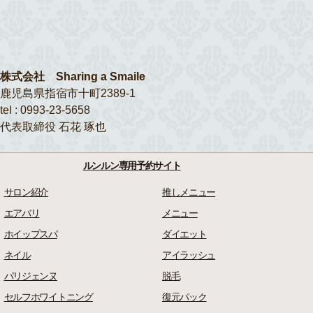
株式会社 Sharing a Smaile
鹿児島県指宿市十町2389-1
tel : 0993-23-5658
代表取締役 石花 琢也
ルンルン専用予約サイト
サロン紹介
推しメニュー
エアバリ
メニュー
ホイップスパ
ダイエット
ネイル
アイラッシュ
パリジェンヌ
脱毛
セルフホワイトニング
復元パック