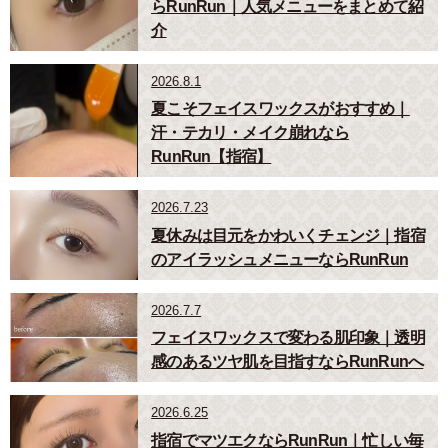
らRunRun｜人気メニューをまとめて紹
介
2026.8.1
夏こそフェイスワックスがおすすめ｜
汗・テカリ・メイク崩れなら
RunRun【指宿】
2026.7.23
夏休みは目元をかわいくチェンジ｜指宿
のアイラッシュメニューならRunRun
2026.7.7
フェイスワックスで変わる肌印象｜透明
感のあるツヤ肌を目指すならRunRunへ
2026.6.25
指宿でマツエクならRunRun｜忙しい毎