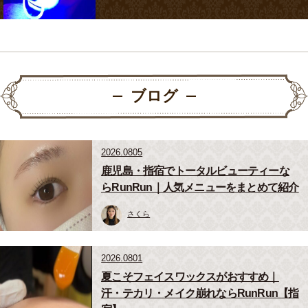
ブログ
2026.0805
鹿児島・指宿でトータルビューティーな
らRunRun｜人気メニューをまとめて紹介
さくら
2026.0801
夏こそフェイスワックスがおすすめ｜
汗・テカリ・メイク崩れならRunRun【指