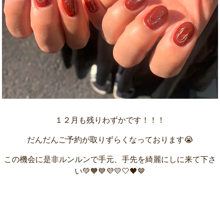
１２月も残りわずかです！！！
だんだんご予約が取りずらくなっております😭
この機会に是非ルンルンで手元、手先を綺麗にしに来て下さ
い💚🧡💙💜💛🤍🖤🤎