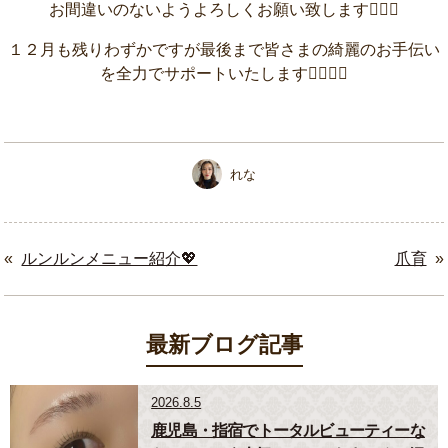
お間違いのないようよろしくお願い致します💁‍♀️✨
１２月も残りわずかですが最後まで皆さまの綺麗のお手伝い
を全力でサポートいたします🦸‍♂️🦸‍♀️
れな
«
ルンルンメニュー紹介💖
爪育
»
最新ブログ記事
2026.8.5
鹿児島・指宿でトータルビューティーな