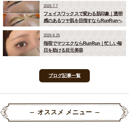
2026.7.7
フェイスワックスで変わる肌印象｜透明
感のあるツヤ肌を目指すならRunRunへ
2026.6.25
指宿でマツエクならRunRun｜忙しい毎
日を助ける目元美容
ブログ記事一覧
オススメ メニュー