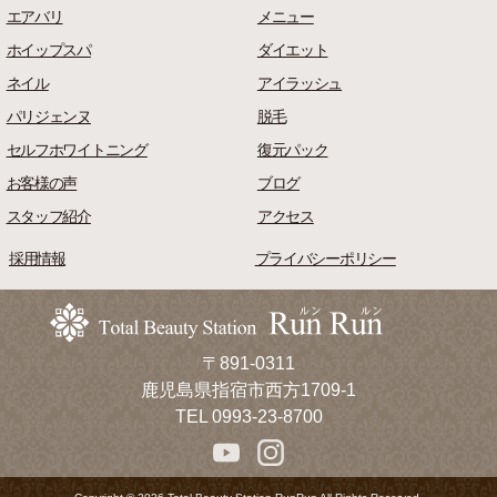
エアバリ
メニュー
ホイップスパ
ダイエット
ネイル
アイラッシュ
パリジェンヌ
脱毛
セルフホワイトニング
復元パック
お客様の声
ブログ
スタッフ紹介
アクセス
採用情報
プライバシーポリシー
〒891-0311
鹿児島県指宿市西方1709-1
TEL 0993-23-8700