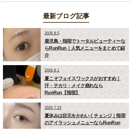
最新ブログ記事
2026.8.5
鹿児島・指宿でトータルビューティーな
らRunRun｜人気メニューをまとめて紹
介
2026.8.1
夏こそフェイスワックスがおすすめ｜
汗・テカリ・メイク崩れなら
RunRun【指宿】
2026.7.23
夏休みは目元をかわいくチェンジ｜指宿
のアイラッシュメニューならRunRun