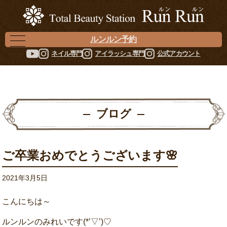
ルンルン予約
ネイル専門
アイラッシュ専門
公式アカウント
ブログ
ご卒業おめでとうございます🌸
2021年3月5日
こんにちは～
ルンルンのみれいです(*’▽’)♡