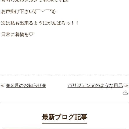
お声掛け下さい\(￣︶￣*\))
次は私も出来るようにがんばろっ！！
日常に着物を♡
«
❁３月のお知らせ❁
パリジェンヌのような目元
»
へ
最新ブログ記事