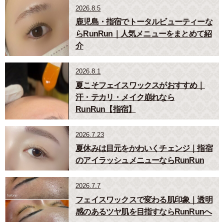
2026.8.5
鹿児島・指宿でトータルビューティーな
らRunRun｜人気メニューをまとめて紹
介
2026.8.1
夏こそフェイスワックスがおすすめ｜
汗・テカリ・メイク崩れなら
RunRun【指宿】
2026.7.23
夏休みは目元をかわいくチェンジ｜指宿
のアイラッシュメニューならRunRun
2026.7.7
フェイスワックスで変わる肌印象｜透明
感のあるツヤ肌を目指すならRunRunへ