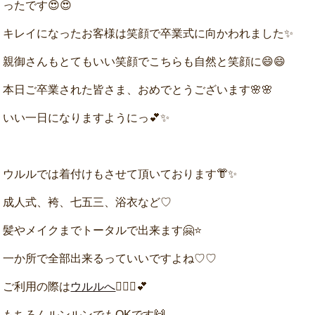
ったです😍😍
キレイになったお客様は笑顔で卒業式に向かわれました✨
親御さんもとてもいい笑顔でこちらも自然と笑顔に😄😄
本日ご卒業された皆さま、おめでとうございます🌸🌸
いい一日になりますようにっ💕✨
ウルルでは着付けもさせて頂いております👘✨
成人式、袴、七五三、浴衣など♡
髪やメイクまでトータルで出来ます🤗⭐
一か所で全部出来るっていいですよね♡♡
ご利用の際は
ウルルへ
🙆🏻‍♀️💕
もちろんルンルンでもOKです🙌