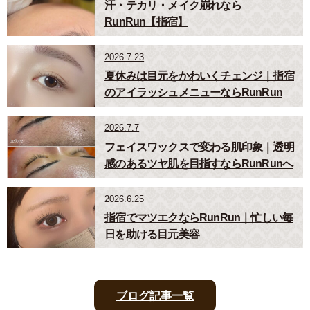
汗・テカリ・メイク崩れなら
RunRun【指宿】
2026.7.23
夏休みは目元をかわいくチェンジ｜指宿
のアイラッシュメニューならRunRun
2026.7.7
フェイスワックスで変わる肌印象｜透明
感のあるツヤ肌を目指すならRunRunへ
2026.6.25
指宿でマツエクならRunRun｜忙しい毎
日を助ける目元美容
ブログ記事一覧