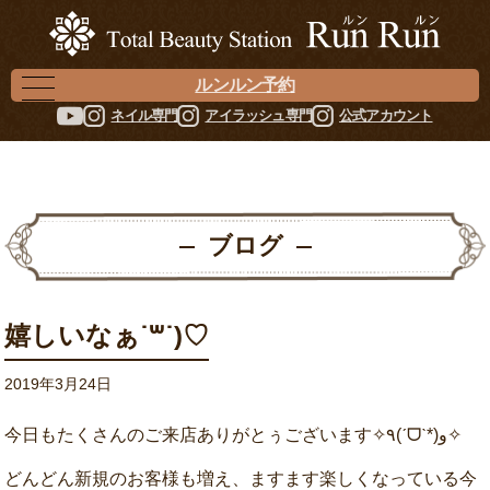
ルンルン予約
ネイル専門
アイラッシュ専門
公式アカウント
ブログ
嬉しいなぁ˙꒳˙)♡
2019年3月24日
今日もたくさんのご来店ありがとぅございます✧٩(ˊᗜˋ*)و✧
どんどん新規のお客様も増え、ますます楽しくなっている今