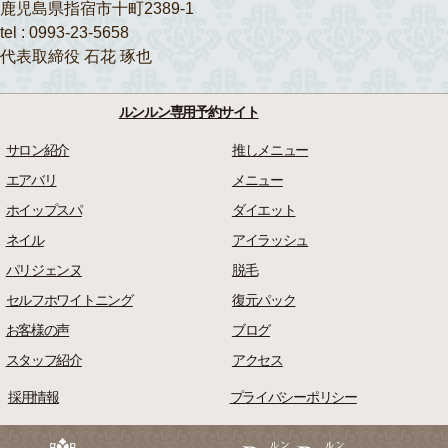
鹿児島県指宿市十町2389-1
tel : 0993-23-5658
代表取締役 石花 琢也
ルンルン専用予約サイト
サロン紹介
推しメニュー
エアバリ
メニュー
ホイップスパ
ダイエット
ネイル
アイラッシュ
パリジェンヌ
脱毛
セルフホワイトニング
復元パック
お客様の声
ブログ
スタッフ紹介
アクセス
採用情報
プライバシーポリシー