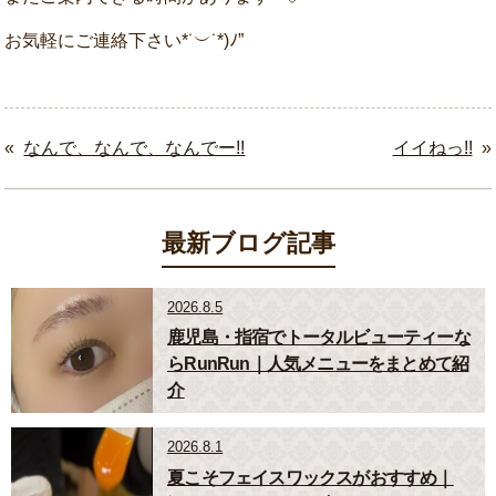
お気軽にご連絡下さい*˙︶˙*)ﾉ”
«
なんで、なんで、なんでー!!
イイねっ!!
»
最新ブログ記事
2026.8.5
鹿児島・指宿でトータルビューティーな
らRunRun｜人気メニューをまとめて紹
介
2026.8.1
夏こそフェイスワックスがおすすめ｜