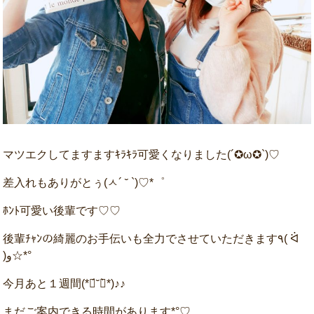
マツエクしてますますｷﾗｷﾗ可愛くなりました(´✪ω✪`)♡
差入れもありがとぅ(ㅅ´ ˘ `)♡*゜
ﾎﾝﾄ可愛い後輩です♡♡
後輩ﾁｬﾝの綺麗のお手伝いも全力でさせていただきます٩( ᐛ
)و☆*°
今月あと１週間(*ฅ́˘ฅ̀*)♪♪
まだご案内できる時間があります*°♡