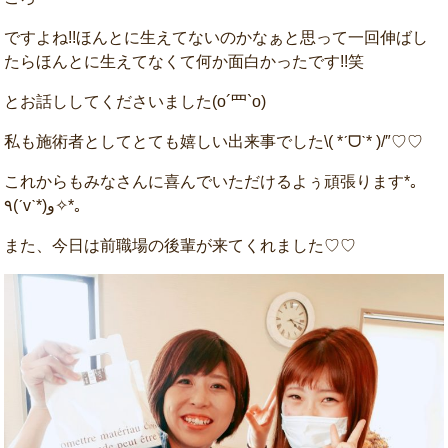
ですよね!!ほんとに生えてないのかなぁと思って一回伸ばし
たらほんとに生えてなくて何か面白かったです!!笑
とお話ししてくださいました(o´罒`o)
私も施術者としてとても嬉しい出来事でした\( *ˊᗜˋ* )/″♡♡
これからもみなさんに喜んでいただけるよぅ頑張ります*｡
٩(ˊvˋ*)و✧*｡
また、今日は前職場の後輩が来てくれました♡♡