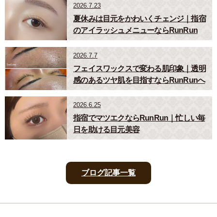
2026.7.23
夏休みは目元をかわいくチェンジ｜指宿
のアイラッシュメニューならRunRun
2026.7.7
フェイスワックスで変わる肌印象｜透明
感のあるツヤ肌を目指すならRunRunへ
2026.6.25
指宿でマツエクならRunRun｜忙しい毎
日を助ける目元美容
ブログ記事一覧