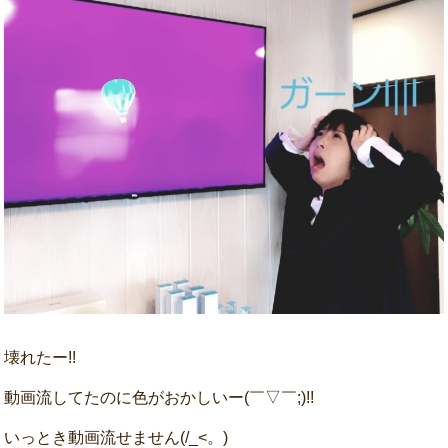
壊れたー!!
動画流してたのに色がおかしいー(￣▽￣;)!!
いっとき動画流せません(/_<。)