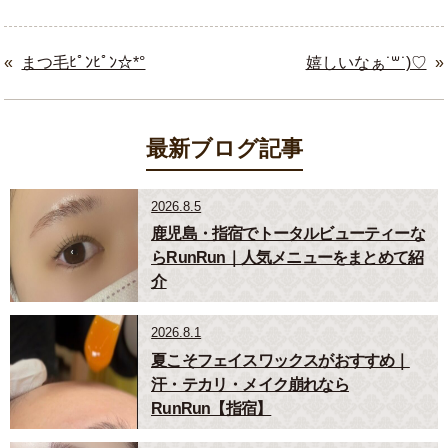
«
まつ毛ﾋﾟﾝﾋﾟﾝ☆*°
嬉しいなぁ˙꒳˙)♡
»
最新ブログ記事
2026.8.5
鹿児島・指宿でトータルビューティーな
らRunRun｜人気メニューをまとめて紹
介
2026.8.1
夏こそフェイスワックスがおすすめ｜
汗・テカリ・メイク崩れなら
RunRun【指宿】