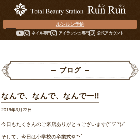
ルンルン予約
ネイル専門
アイラッシュ専門
公式アカウント
ブログ
なんで、なんで、なんでー!!
2019年3月22日
今日もたくさんのご来店ありがとぅございます(*´▽︎`*)ﾉﾞ
そして、今日は小学校の卒業式❁.*･ﾟ