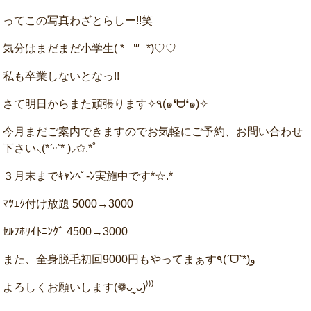
ってこの写真わざとらしー!!笑
気分はまだまだ小学生( *¯ ꒳¯*)♡♡
私も卒業しないとなっ!!
さて明日からまた頑張ります✧٩(๑❛ᗨ❛๑)✧
今月まだご案内できますのでお気軽にご予約、お問い合わせ
下さい‪⸜(*ˊᵕˋ* )⸝‬✩.*˚
３月末までｷｬﾝﾍﾟ-ﾝ実施中です*☆.*
ﾏﾂｴｸ付け放題 5000→3000
ｾﾙﾌﾎﾜｲﾄﾆﾝｸﾞ 4500→3000
また、全身脱毛初回9000円もやってまぁす٩(ˊᗜˋ*)و
よろしくお願いします(❁ᴗ͈ˬᴗ͈)⁾⁾⁾