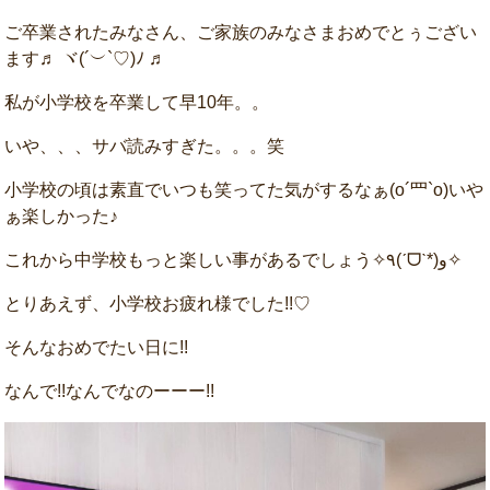
ご卒業されたみなさん、ご家族のみなさまおめでとぅござい
ます♬ ヾ(´︶`♡)ﾉ ♬
私が小学校を卒業して早10年。。
いや、、、サバ読みすぎた。。。笑
小学校の頃は素直でいつも笑ってた気がするなぁ(o´罒`o)いや
ぁ楽しかった♪
これから中学校もっと楽しい事があるでしょう✧٩(ˊᗜˋ*)و✧
とりあえず、小学校お疲れ様でした!!♡
そんなおめでたい日に!!
なんで!!なんでなのーーー!!