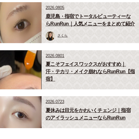
2026.0805
鹿児島・指宿でトータルビューティーな
らRunRun｜人気メニューをまとめて紹介
さくら
2026.0801
夏こそフェイスワックスがおすすめ｜
汗・テカリ・メイク崩れならRunRun【指
宿】
2026.0723
夏休みは目元をかわいくチェンジ｜指宿
のアイラッシュメニューならRunRun